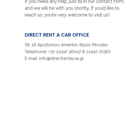
If you need any help, just fill in our contact form,
and we will be with you shortly. If you’d like to
reach us, you’re very welcome to visit us!
DIRECT
RENT
A
CAR
OFFICE
Str. 16 Apolloniou Amerikis, 85100 Rhodes
Telephone:
+30 22410 36047 & 22410 70367
E-mail:
info@directrentacar.gr