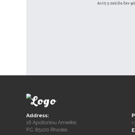
Αυτή η σελίδα δεν φό
Address:
P
16 Apolloniou Amerikis
+
P.C. 85100 Rhodes
E