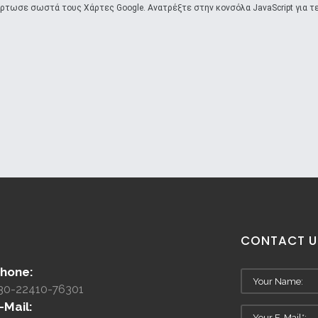
ρτωσε σωστά τους Χάρτες Google. Ανατρέξτε στην κονσόλα JavaScript για τ
CONTACT
U
hone:
30-22410-76301
-Mail: